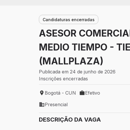
Candidaturas encerradas
ASESOR COMERCIAL
MEDIO TIEMPO - T
(MALLPLAZA)
Publicada em 24 de junho de 2026
Inscrições encerradas
Bogotá - CUN
Efetivo
Local de trabalho: Bogotá - CUN
Tipo de vaga: Efetivo
Presencial
Modelo de trabalho: Presencial
DESCRIÇÃO DA VAGA