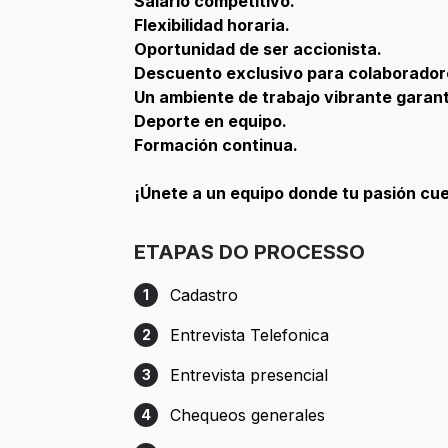
Salario competitivo.
Flexibilidad horaria.
Oportunidad de ser accionista.
Descuento exclusivo para colaborador
Un ambiente de trabajo vibrante garant
Deporte en equipo.
Formación continua.
¡Únete a un equipo donde tu pasión cu
ETAPAS DO PROCESSO
Cadastro
1
Etapa 1: Cadastro
Entrevista Telefonica
2
Etapa 2: Entrevista Telefonica
Entrevista presencial
3
Etapa 3: Entrevista presencial
Chequeos generales
4
Etapa 4: Chequeos generales